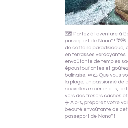
🗺️ Partez à l'aventure à Ba
passeport de Nono" ! 🌴🌺
de cette île paradisiaque, 
en terrasses verdoyantes.
envoûtante de temples sa
époustouflantes et goûtez 
balinaise. 🍛🌮 Que vous s
la plage, un passionné de c
nouvelles expériences, cet
vers des trésors cachés e
✈️ Alors, préparez votre val
beauté envoûtante de cett
passeport de Nono" !