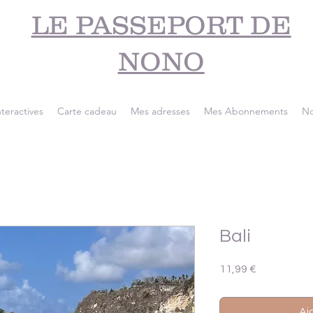
LE PASSEPORT DE
NONO
nteractives
Carte cadeau
Mes adresses
Mes Abonnements
No
Bali
Prix
11,99 €
Aj