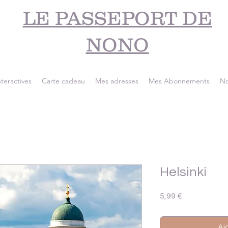
LE PASSEPORT DE
NONO
nteractives
Carte cadeau
Mes adresses
Mes Abonnements
No
Helsinki
Prix
5,99 €
Aj