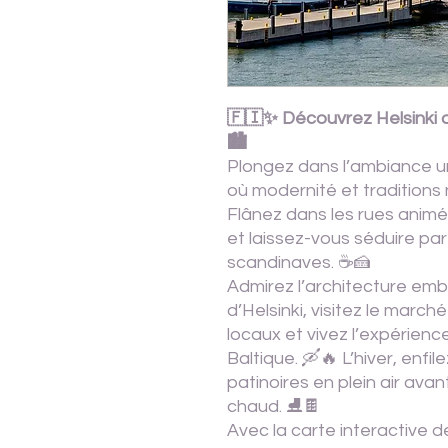
🇫🇮✨ Découvrez Helsinki 
🏙️
Plongez dans l’ambiance un
où modernité et traditions 
Flânez dans les rues animées
et laissez-vous séduire pa
scandinaves. ☕🍰
Admirez l’architecture emb
d’Helsinki, visitez le marc
locaux et vivez l’expérien
Baltique. 🛶🔥 L’hiver, enfil
patinoires en plein air ava
chaud. ⛸️🍫
Avec la carte interactive 