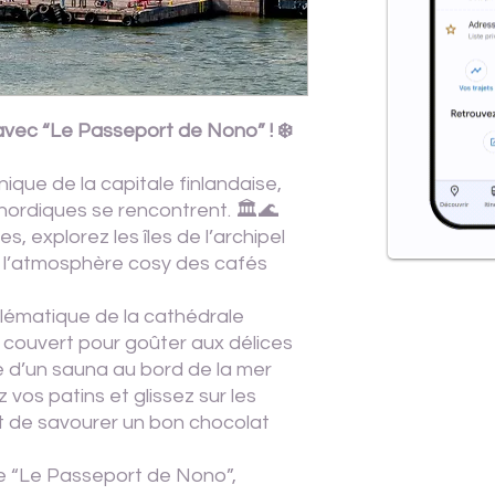
avec “Le Passeport de Nono” ! ❄️
ique de la capitale finlandaise,
nordiques se rencontrent. 🏛️🌊
, explorez les îles de l’archipel
r l’atmosphère cosy des cafés
lématique de la cathédrale
hé couvert pour goûter aux délices
ce d’un sauna au bord de la mer
ez vos patins et glissez sur les
nt de savourer un bon chocolat
de “Le Passeport de Nono”,