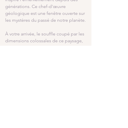
générations. Ce chef-d'œuvre 
géologique est une fenêtre ouverte sur 
les mystères du passé de notre planète.
À votre arrivée, le souffle coupé par les 
dimensions colossales de ce paysage, 
vous comprendrez pourquoi le Grand 
Canyon est l'une des merveilles les 
plus emblématiques de la Terre. Les 
couches de roches exposées racontent 
une histoire vieille de millions 
d'années, une chronologie visuelle de 
l'évolution géologique de notre 
planète.
Explorez les sentiers qui serpentent le 
long des bords du canyon, vous offrant 
des vues à couper le souffle sur les 