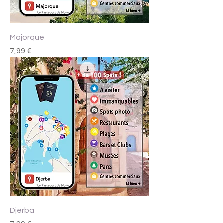
Majorque
Prix
7,99 €
Djerba
Prix