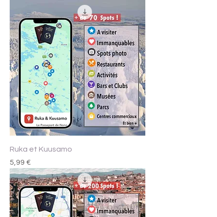
Ruka et Kuusamo
Prix
5,99 €