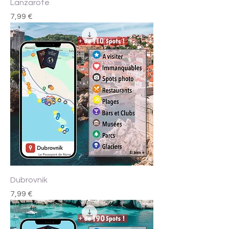
Lanzarote
Prix
7,99 €
Dubrovnik
Prix
7,99 €