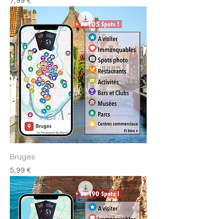
7,99 €
Bruges
Prix
5,99 €