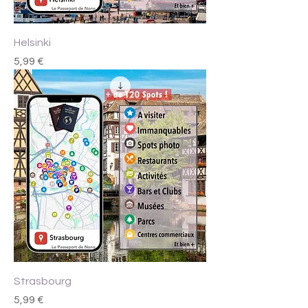
Helsinki
Prix
5,99 €
Strasbourg
Prix
5,99 €